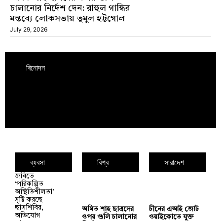
চালানোর নির্দেশ দেন: রাহুল গান্ধির
মন্তব্যে লোকসভায় তুমুল হট্টগোল
July 29, 2026
বিনোদন
ব্যবসা
বিশ্ব
সারাদেশ
জবিতে
‘পরিকল্পিত
অস্থিতিশীলতা’
সৃষ্টি করছে
ছাত্রশিবির,
অমিত শাহ ছাত্রদের
চীনের এআই জোট
অভিযোগ
ওপর গুলি চালানোর
ওয়াইকোতে যুক্ত