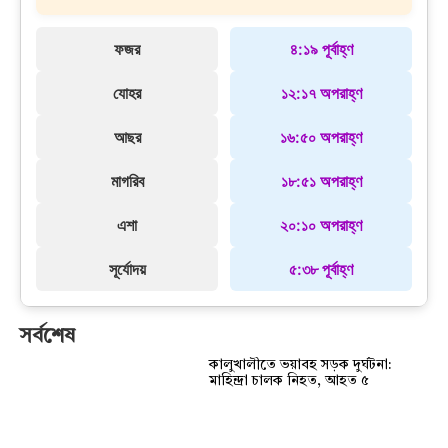
ফজর
৪:১৯ পূর্বাহ্ণ
যোহর
১২:১৭ অপরাহ্ণ
আছর
১৬:৫০ অপরাহ্ণ
মাগরিব
১৮:৫১ অপরাহ্ণ
এশা
২০:১০ অপরাহ্ণ
সূর্যোদয়
৫:৩৮ পূর্বাহ্ণ
সর্বশেষ
কালুখালীতে ভয়াবহ সড়ক দুর্ঘটনা:
মাহিন্দ্রা চালক নিহত, আহত ৫