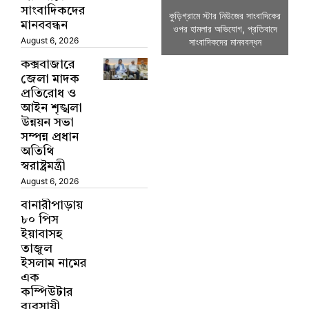
সাংবাদিকদের
কুড়িগ্রামে স্টার নিউজের সাংবাদিকের
কক্
মানববন্ধন
ওপর হামলার অভিযোগ, প্রতিবাদে
আই
August 6, 2026
সাংবাদিকদের মানববন্ধন
কক্সবাজারে
জেলা মাদক
প্রতিরোধ ও
আইন শৃঙ্খলা
উন্নয়ন সভা
সম্পন্ন প্রধান
অতিথি
স্বরাষ্ট্রমন্ত্রী
August 6, 2026
বানারীপাড়ায়
৮০ পিস
ইয়াবাসহ
তাজুল
ইসলাম নামের
এক
কম্পিউটার
ব্যবসায়ী