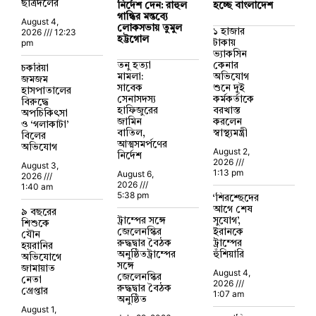
ছাত্রদলের
নির্দেশ দেন: রাহুল
হচ্ছে বাংলাদেশ
গান্ধির মন্তব্যে
August 4,
লোকসভায় তুমুল
2026
12:23
১ হাজার
হট্টগোল
pm
টাকায়
ভ্যাকসিন
তনু হত্যা
কেনার
চকরিয়া
মামলা:
অভিযোগ
জমজম
সাবেক
শুনে দুই
হাসপাতালের
সেনাসদস্য
কর্মকর্তাকে
বিরুদ্ধে
হাফিজুরের
বরখাস্ত
অপচিকিৎসা
জামিন
করলেন
ও ‘গলাকাটা’
বাতিল,
স্বাস্থ্যমন্ত্রী
বিলের
আত্মসমর্পণের
অভিযোগ
August 2,
নির্দেশ
2026
August 3,
1:13 pm
August 6,
2026
2026
1:40 am
5:38 pm
‘শিরশ্ছেদের
আগে শেষ
৯ বছরের
ট্রাম্পের সঙ্গে
সুযোগ’,
শিশুকে
জেলেনস্কির
ইরানকে
যৌন
রুদ্ধদ্বার বৈঠক
ট্রাম্পের
হয়রানির
অনুষ্ঠিতট্রাম্পের
হুঁশিয়ারি
অভিযোগে
সঙ্গে
জামায়াত
August 4,
জেলেনস্কির
নেতা
2026
রুদ্ধদ্বার বৈঠক
গ্রেপ্তার
1:07 am
অনুষ্ঠিত
August 1,