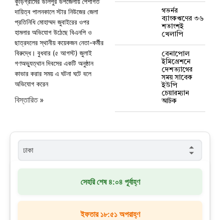
কুড়িগ্রামের উলিপুর উপজেলায় পেশাগত
দায়িত্ব পালনকালে স্টার নিউজের জেলা
গভর্নর
ব্যাংকঋণের ৩৬
প্রতিনিধি মোহাম্মদ জুবাইরের ওপর
শতাংশই
হামলার অভিযোগ উঠেছে বিএনপি ও
খেলাপি
ছাত্রদলের স্থানীয় কয়েকজন নেতা-কর্মীর
বিরুদ্ধে। বুধবার (৫ আগস্ট) জুলাই
বেনাপোল
ইমিগ্রেশনে
গণঅভ্যুত্থান দিবসের একটি অনুষ্ঠান
দেশত্যাগের
কাভার করার সময় এ ঘটনা ঘটে বলে
সময় সাবেক
অভিযোগ করেন
ইউপি
চেয়ারম্যান
বিস্তারিত »
আটক
সেহরি শেষ ৪:০৪ পূর্বাহ্ণ
ইফতার ১৮:৫১ অপরাহ্ণ