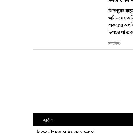
কাজ শেষ না
চাঁদপুরের কচু
অনিয়মের অভিয
প্রকল্পের অর
উপজেলা প্রকল
বিস্তারিত>
জাতীয়
ঠাকুরগাঁওয়ে খাদ্য সচেতনতা