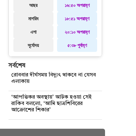
আছর
১৬:৫০ অপরাহ্ণ
মাগরিব
১৮:৫১ অপরাহ্ণ
এশা
২০:১০ অপরাহ্ণ
সূর্যোদয়
৫:৩৮ পূর্বাহ্ণ
সর্বশেষ
রোববার দীর্ঘসময় বিদ্যুৎ থাকবে না যেসব
এলাকায়
‘আপত্তিকর অবস্থায়’ আটক হওয়া সেই
রাকিব বললো, ‘আমি ছাত্রশিবিরের
আক্রোশের শিকার’