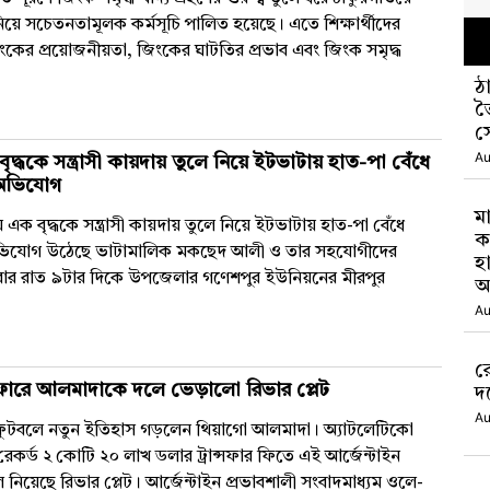
র নিয়ে সচেতনতামূলক কর্মসূচি পালিত হয়েছে। এতে শিক্ষার্থীদের
ংকের প্রয়োজনীয়তা, জিংকের ঘাটতির প্রভাব এবং জিংক সমৃদ্ধ
ঠ
ত
স
Au
বৃদ্ধকে সন্ত্রাসী কায়দায় তুলে নিয়ে ইটভাটায় হাত-পা বেঁধে
 অভিযোগ
মা
য় এক বৃদ্ধকে সন্ত্রাসী কায়দায় তুলে নিয়ে ইটভাটায় হাত-পা বেঁধে
ক
 অভিযোগ উঠেছে ভাটামালিক মকছেদ আলী ও তার সহযোগীদের
হ
নিবার রাত ৯টার দিকে উপজেলার গণেশপুর ইউনিয়নের মীরপুর
অ
Au
র
ান্সফারে আলমাদাকে দলে ভেড়ালো রিভার প্লেট
দ
Au
র ফুটবলে নতুন ইতিহাস গড়লেন থিয়াগো আলমাদা। অ্যাটলেটিকো
 রেকর্ড ২ কোটি ২০ লাখ ডলার ট্রান্সফার ফিতে এই আর্জেন্টাইন
নিয়েছে রিভার প্লেট। আর্জেন্টাইন প্রভাবশালী সংবাদমাধ্যম ওলে-