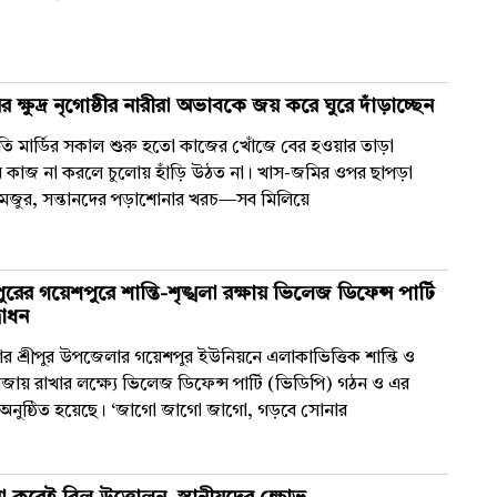
র ক্ষুদ্র নৃগোষ্ঠীর নারীরা অভাবকে জয় করে ঘুরে দাঁড়াচ্ছেন
মার্ডির সকাল শুরু হতো কাজের খোঁজে বের হওয়ার তাড়া
 কাজ না করলে চুলোয় হাঁড়ি উঠত না। খাস-জমির ওপর ছাপড়া
দিনমজুর, সন্তানদের পড়াশোনার খরচ—সব মিলিয়ে
পুরের গয়েশপুরে শান্তি-শৃঙ্খলা রক্ষায় ভিলেজ ডিফেন্স পার্টি
বোধন
র শ্রীপুর উপজেলার গয়েশপুর ইউনিয়নে এলাকাভিত্তিক শান্তি ও
জায় রাখার লক্ষ্যে ভিলেজ ডিফেন্স পার্টি (ভিডিপি) গঠন ও এর
 অনুষ্ঠিত হয়েছে। ‘জাগো জাগো জাগো, গড়বে সোনার