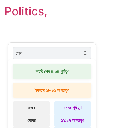
Politics,
সেহরি শেষ ৪:০৪ পূর্বাহ্ণ
ইফতার ১৮:৫১ অপরাহ্ণ
ফজর
৪:১৯ পূর্বাহ্ণ
যোহর
১২:১৭ অপরাহ্ণ