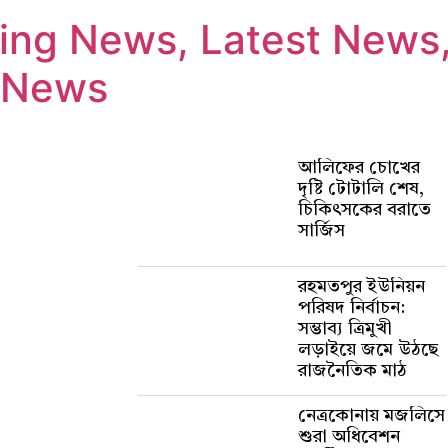
ng News, Latest News, 
 News
আলিফের চোখের
দৃষ্টি টোটালি শেষ,
চিকিৎসকের বরাতে
সার্জিস
রহমতপুর ইউনিয়ন
পরিষদ নির্বাচন:
সম্ভাব্য ত্রিমুখী
লড়াইয়ে জমে উঠছে
রাজনৈতিক মাঠ
নেত্রকোনায় মজলিসে
শুরা অধিবেশন