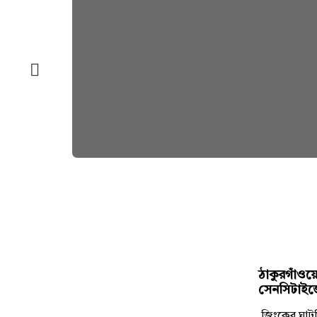
ঠাকুরগাঁওয়ে
সেনসিটাইজে
জিংকের ঘাটতি 