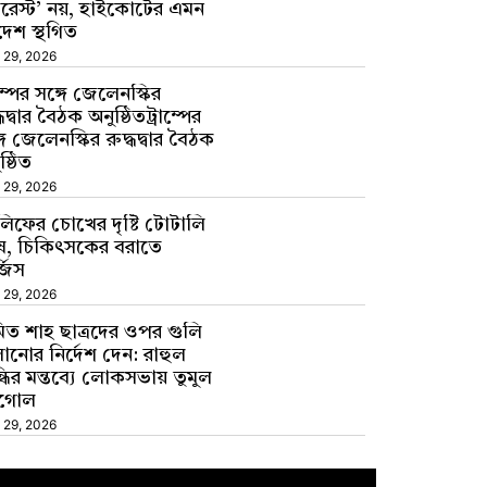
ারেস্ট’ নয়, হাইকোর্টের এমন
েশ স্থগিত
 29, 2026
াম্পের সঙ্গে জেলেনস্কির
্ধদ্বার বৈঠক অনুষ্ঠিতট্রাম্পের
গে জেলেনস্কির রুদ্ধদ্বার বৈঠক
ষ্ঠিত
 29, 2026
িফের চোখের দৃষ্টি টোটালি
ন্দায় এক বৃদ্ধকে সন্ত্রাসী কায়দায় তুলে নিয়ে ইটভাটায়
ষ, চিকিৎসকের বরাতে
হাত-পা বেঁধে নির্যাতনের অভিযোগ
রেকর্ড ট্রান্সফারে আ
্জিস
 29, 2026
িত শাহ ছাত্রদের ওপর গুলি
ানোর নির্দেশ দেন: রাহুল
্ধির মন্তব্যে লোকসভায় তুমুল
্টগোল
 29, 2026