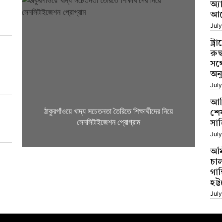
অ্য
আদ
July
ট্র
রুদ
সঙ্
অনু
July
আল
ঠাকুরগাঁওয়ে খাদ্য সচেতনতা তৈরিতে শিক্ষার্থীদের নিয়ে
মা
শে
সেনসিটাইজেশন প্রোগ্রাম
সার
July
অম
চাল
গান
হট
July