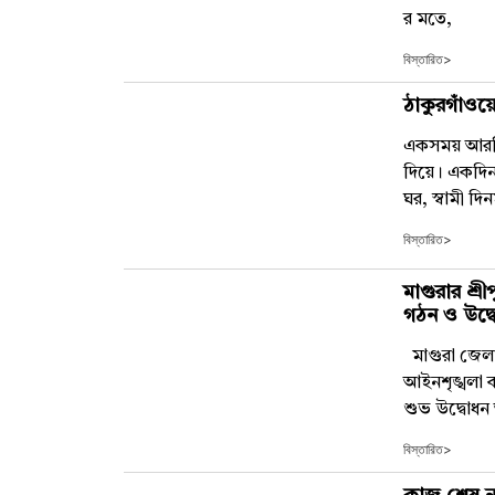
র মতে,
বিস্তারিত>
ঠাকুরগাঁওয়ে
একসময় আরতি 
দিয়ে। একদিন
ঘর, স্বামী 
বিস্তারিত>
মাগুরার শ্রী
গঠন ও উদ্
মাগুরা জেলা
আইনশৃঙ্খলা ব
শুভ উদ্বোধন
বিস্তারিত>