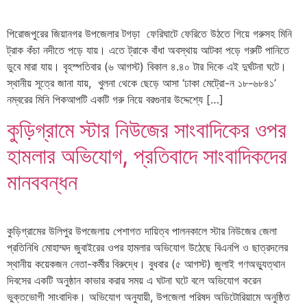
পিরোজপুরের জিয়ানগর উপজেলার টগড়া ফেরিঘাটে ফেরিতে উঠতে গিয়ে গরুসহ মিনি
ট্রাক কঁচা নদীতে পড়ে যায়। এতে ট্রাকে বাঁধা অবস্থায় আটকা পড়ে গরুটি পানিতে
ডুবে মারা যায়। বৃহস্পতিবার (৬ আগস্ট) বিকাল ৪.৪০ টার দিকে এই দুর্ঘটনা ঘটে।
স্থানীয় সূত্রে জানা যায়, খুলনা থেকে ছেড়ে আসা ‘ঢাকা মেট্রো-ন ১৮-৬৮৪১’
নম্বরের মিনি পিকআপটি একটি গরু নিয়ে বরগুনার উদ্দেশ্যে […]
কুড়িগ্রামে স্টার নিউজের সাংবাদিকের ওপর
হামলার অভিযোগ, প্রতিবাদে সাংবাদিকদের
মানববন্ধন
কুড়িগ্রামের উলিপুর উপজেলায় পেশাগত দায়িত্ব পালনকালে স্টার নিউজের জেলা
প্রতিনিধি মোহাম্মদ জুবাইরের ওপর হামলার অভিযোগ উঠেছে বিএনপি ও ছাত্রদলের
স্থানীয় কয়েকজন নেতা-কর্মীর বিরুদ্ধে। বুধবার (৫ আগস্ট) জুলাই গণঅভ্যুত্থান
দিবসের একটি অনুষ্ঠান কাভার করার সময় এ ঘটনা ঘটে বলে অভিযোগ করেন
ভুক্তভোগী সাংবাদিক। অভিযোগ অনুযায়ী, উপজেলা পরিষদ অডিটোরিয়ামে অনুষ্ঠিত