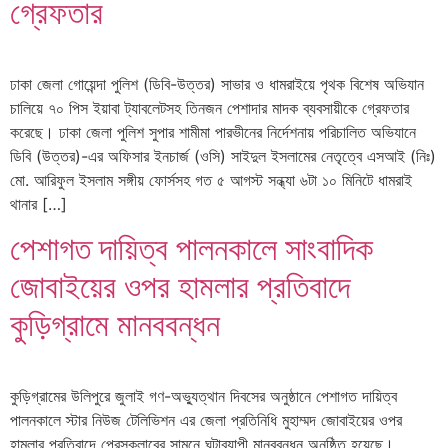
গ্রেফতার
ঢাকা জেলা গোয়েন্দা পুলিশ (ডিবি-উত্তর) সাভার ও ধামরাইয়ে পৃথক বিশেষ অভিযান
চালিয়ে ৭০ পিস ইয়াবা ট্যাবলেটসহ তিনজন পেশাদার মাদক ব্যবসায়ীকে গ্রেফতার
করেছে। ঢাকা জেলা পুলিশ সুপার শামীমা পারভীনের নির্দেশনায় পরিচালিত অভিযানে
ডিবি (উত্তর)-এর অফিসার ইনচার্জ (ওসি) সাইদুল ইসলামের নেতৃত্বে এসআই (নিঃ)
মো. আরিফুল ইসলাম সঙ্গীয় ফোর্সসহ গত ৫ আগস্ট সন্ধ্যা ৬টা ১০ মিনিটে ধামরাই
থানার […]
পেশাগত দায়িত্ব পালনকালে সাংবাদিক
জোবাইয়ের ওপর হামলার প্রতিবাদে
কুড়িগ্রামে মানববন্ধন
কুড়িগ্রামের উলিপুরে জুলাই গণ-অভ্যুত্থান দিবসের অনুষ্ঠানে পেশাগত দায়িত্ব
পালনকালে স্টার নিউজ টেলিভিশন এর জেলা প্রতিনিধি মুহাম্মদ জোবাইয়ের ওপর
হামলার প্রতিবাদে প্রেসক্লাবের সামনে ঘন্টাব্যাপী মানববন্ধন অনুষ্ঠিত হয়েছে।