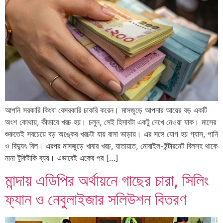
আপনি সরকারি কিংবা বেসরকারি চাকরি করেন। মাসজুড়ে আপনার আয়ের বড় একটি
অংশ কোথায়, কীভাবে খরচ হয়। চলুন, সেই হিসাবটা একটু দেখে নেওয়া যাক। মাসের
শুরুতেই সবচেয়ে বড় অঙ্কের খরচটা যায় বাসা ভাড়ায়। এর সঙ্গে যোগ হয় গ্যাস, পানি
ও বিদ্যুৎ বিল। এরপর মাসজুড়ে খাবার খরচ, যাতায়াত, মোবাইল-ইন্টারনেট বিলসহ থাকে
নানা টুকিটাকি ব্যয়। এভাবেই একের পর […]
মান্দায় এডিপির অর্থায়নে গাছের চারা, সিলিং
ফ্যান ও নেবুলাইজার সলিউশন বিতরণ