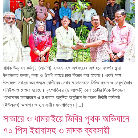
বার্ষিক উন্নয়ন কর্মসূচি (এডিপি) ২০২৬-২৭ অর্থবছরের অর্থায়নে নওগাঁর মান্দা
উপজেলায় ফলজ, বনজ ও ঔষধি গাছের চারা বিতরণ করা হয়েছে। একই সঙ্গে
উপজেলা স্বাস্থ্য কমপ্লেক্সে রোগীদের সেবার মানোন্নয়নে সিলিং ফ্যান ও নেবুলাইজার
সলিউশনও দেওয়া হয়েছে। বৃহস্পতিবার (৬ আগস্ট) বেলা ১১টার দিকে উপজেলা
প্রশাসনের আয়োজনে এ উপলক্ষে অনুষ্ঠিত অনুষ্ঠানে উপজেলা নির্বাহী কর্মকর্তা
(ইউএনও) আখতার জাহান সাথীর সভাপতিত্বে […]
সাভারে ও ধামরাইয়ে ডিবির পৃথক অভিযানে
৭০ পিস ইয়াবাসহ ৩ মাদক ব্যবসায়ী