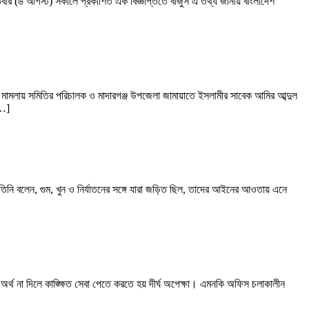
পতিবার (৬ আগস্ট) সকালে প্রকাশিত এক বিজ্ঞপ্তিতে বাজুস এ তথ্য জানায় বাংলাদেশ
রা মামলায় সমিতির পরিচালক ও মাদারগঞ্জ উপজেলা জামায়াতে ইসলামীর সাবেক আমির আব্দুল
[…]
 তিনি বলেন, গুম, খুন ও নির্যাতনের সঙ্গে যারা জড়িত ছিল, তাদের আইনের আওতায় এনে
র্থ না দিলে কাঙ্ক্ষিত সেবা পেতে করতে হয় দীর্ঘ অপেক্ষা। এমনকি অফিস চলাকালীন