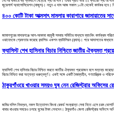
দেশের বাজারে বড় ব্যবধানে বেড়েছে স্বর্ণের দাম। এবার প্রতি ভরি ২২ ক্যারেট স্বর্ণের 
জুয়েলার্স অ্যাসোসিয়েশন (বাজুস)। নতুন এ দাম আজ সকাল ১০টা থেকেই কার্যকর হবে। বি
৪০০ কোটি টাকা আত্মসাৎ মামলায় কারাগারে জামায়াতের স
জামালপুরের মাদারগঞ্জে আল-আকাবা বহুমুখী সমবায় সমিতির মাধ্যমে ব্যাংকিং কার্যক্রম 
ওয়াহেদকে গ্রেফতার করেছে র‍্যাপিড একশন ব্যাটালিয়ন (র‍্যাব)। পরে আদালতের মাধ্যমে
ফ্যাসিস্ট শেখ হাসিনার বিচার নিশ্চিতে জাতীয় ঐক্যমত প্
ফ্যাসিস্ট শেখ হাসিনার বিচার নিশ্চিত করতে জাতীয় ঐক্যমত প্রয়োজন বলে মন্তব্য করেছে
বিচার নিশ্চিত করা অত্যন্ত গুরুত্বপূর্ণ। একই সঙ্গে একটি বৈষম্যহীন, গণতান্ত্রিক ও পর
ঠাকুরগাঁওয়ে খাওয়ার সময়ও ঘুষ নেন রেজিস্ট্রার অফিসের রে
জমির দলিল নিবন্ধন, নকল উত্তোলন কিংবা রেকর্ড সংক্রান্ত সেবা নিতে এসে চরম ভোগান্ত
খাবার খাওয়ার সময়েও চলছে ঘুষের টাকা লেনদেন। ঠাকুরগাঁও জেলা রেজিস্ট্রার অফিসে অ