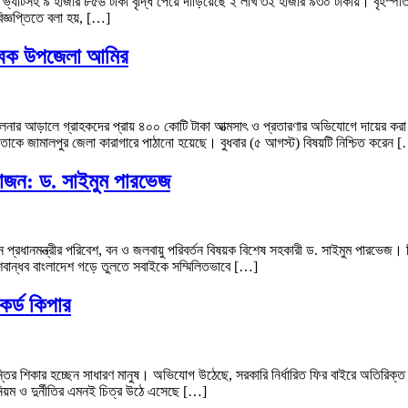
দাম ভ্যাটসহ ৯ হাজার ৮৫৬ টাকা বৃদ্ধি পেয়ে দাঁড়িয়েছে ২ লাখ ৩২ হাজার ৯৩০ টাকায়। বৃহস্
জ্ঞপ্তিতে বলা হয়, […]
াবেক উপজেলা আমির
পরিচালনার আড়ালে গ্রাহকদের প্রায় ৪০০ কোটি টাকা আত্মসাৎ ও প্রতারণার অভিযোগে দায়ের ক
 তাকে জামালপুর জেলা কারাগারে পাঠানো হয়েছে। বুধবার (৫ আগস্ট) বিষয়টি নিশ্চিত করেন 
রয়োজন: ড. সাইমুম পারভেজ
ন প্রধানমন্ত্রীর পরিবেশ, বন ও জলবায়ু পরিবর্তন বিষয়ক বিশেষ সহকারী ড. সাইমুম পারভেজ।
িবেশবান্ধব বাংলাদেশ গড়ে তুলতে সবাইকে সম্মিলিতভাবে […]
কর্ড কিপার
ির শিকার হচ্ছেন সাধারণ মানুষ। অভিযোগ উঠেছে, সরকারি নির্ধারিত ফির বাইরে অতিরিক্ত অ
নিয়ম ও দুর্নীতির এমনই চিত্র উঠে এসেছে […]